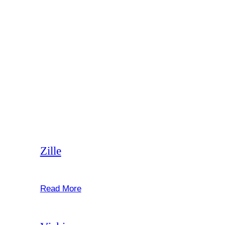
“Et fotografi er en historiefortælling, sammen
giver vi det personlighed og sjæl – Lad
fantasien sætte grænsen.”
– Jesper Blomberg
Gallerier
Zille
februar 22, 2025
Read More