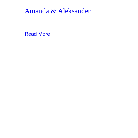
Amanda & Aleksander
februar 22, 2025
Read More
Hvad siger tidligere
modeller?
Jesper er en utrolig sjov og samtidig
dygtig fotograf. Vi har været på shoot
sammen flere gange og jeg nyder det
hver gang. Vi griner og hygger,