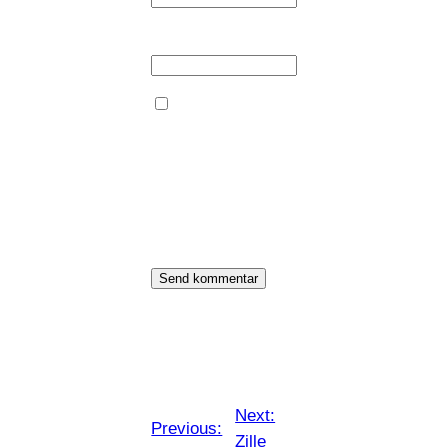
Websted
Gem mit navn,
mail og websted
i denne browser
til næste gang
jeg
kommenterer.
←
Next:
Previous:
Zille
→